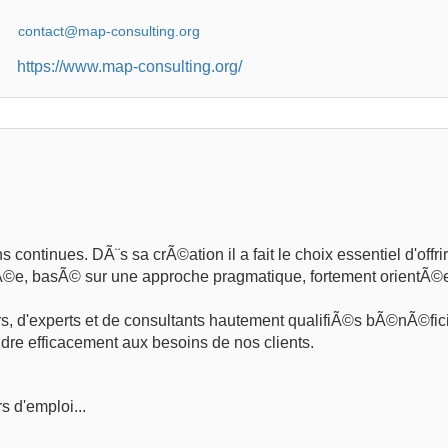
https://www.map-consulting.org/
ontinues. DÃ¨s sa crÃ©ation il a fait le choix essentiel d'offri
outÃ©e, basÃ© sur une approche pragmatique, fortement orientÃ©
, d'experts et de consultants hautement qualifiÃ©s bÃ©nÃ©fic
dre efficacement aux besoins de nos clients.
s d'emploi...