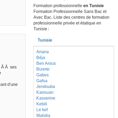
Formation professionnelle
en Tunisie
Formation Professionnelle Sans Bac et
Avec Bac. Liste des centres de formation
professionnelle privée et étatique en
Tunisie :
Tunisie
Ariana
Béja
Ben Arous
r Ã Â ses
Bizerte
e
Gabes
Gafsa
iant d'une
Jendouba
Kairouan
Kasserine
Kebili
Le kef
Mahdia