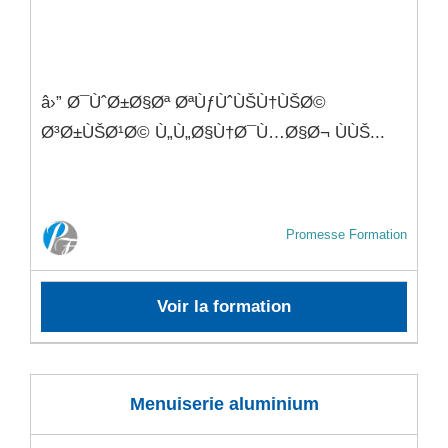
â›” Ø¯ÙˆØ±Ø§Øª ØªÙƒÙˆÙŠÙ†ÙŠØ©
Ø³Ø±ÙŠØ¹Ø© Ù„Ù„Ø§Ù†Ø¯Ù…Ø§Ø¬ ÙÙŠ...
Promesse Formation
Voir la formation
Menuiserie aluminium