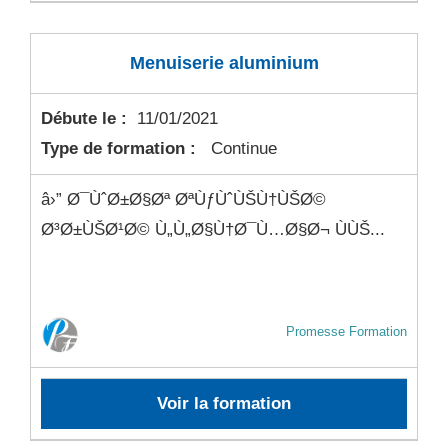
Menuiserie aluminium
Débute le :
11/01/2021
Type de formation :
Continue
â›” Ø¯ÙˆØ±Ø§Øª ØªÙƒÙˆÙŠÙ†ÙŠØ©
Ø³Ø±ÙŠØ¹Ø© Ù„Ù„Ø§Ù†Ø¯Ù…Ø§Ø¬ ÙÙŠ...
Promesse Formation
Voir la formation