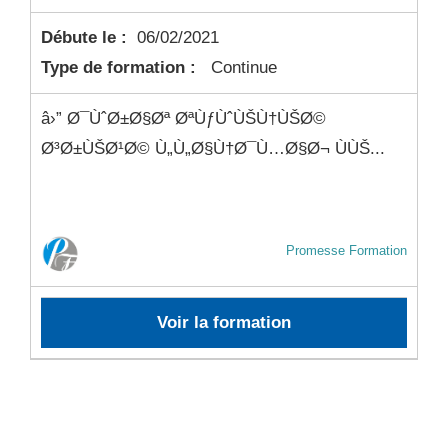
Débute le :
06/02/2021
Type de formation :
Continue
â›” Ø¯ÙˆØ±Ø§Øª ØªÙƒÙˆÙŠÙ†ÙŠØ©
Ø³Ø±ÙŠØ¹Ø© Ù„Ù„Ø§Ù†Ø¯Ù…Ø§Ø¬ ÙÙŠ...
Promesse Formation
Voir la formation