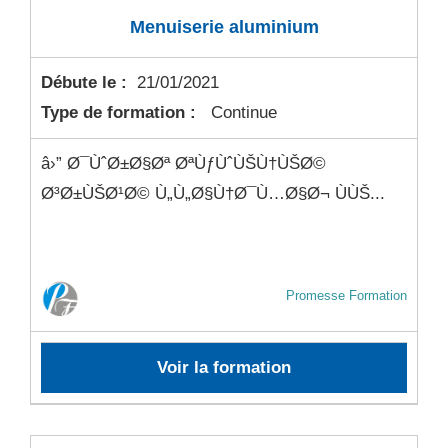
Menuiserie aluminium
Débute le :
21/01/2021
Type de formation :
Continue
â›” Ø¯ÙˆØ±Ø§Øª ØªÙƒÙˆÙŠÙ†ÙŠØ©
Ø³Ø±ÙŠØ¹Ø© Ù„Ù„Ø§Ù†Ø¯Ù…Ø§Ø¬ ÙÙŠ...
Promesse Formation
Voir la formation