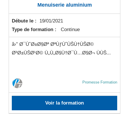
Menuiserie aluminium
Débute le :
19/01/2021
Type de formation :
Continue
â›” Ø¯ÙˆØ±Ø§Øª ØªÙƒÙˆÙŠÙ†ÙŠØ©
Ø³Ø±ÙŠØ¹Ø© Ù„Ù„Ø§Ù†Ø¯Ù…Ø§Ø¬ ÙÙŠ...
Promesse Formation
Voir la formation