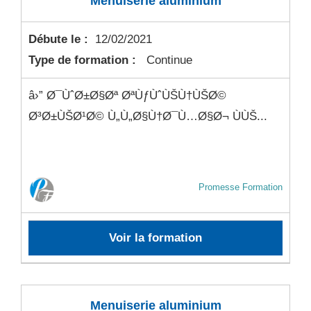
Menuiserie aluminium
Débute le :
12/02/2021
Type de formation :
Continue
â›” Ø¯ÙˆØ±Ø§Øª ØªÙƒÙˆÙŠÙ†ÙŠØ©
Ø³Ø±ÙŠØ¹Ø© Ù„Ù„Ø§Ù†Ø¯Ù…Ø§Ø¬ ÙÙŠ...
Promesse Formation
Voir la formation
Menuiserie aluminium