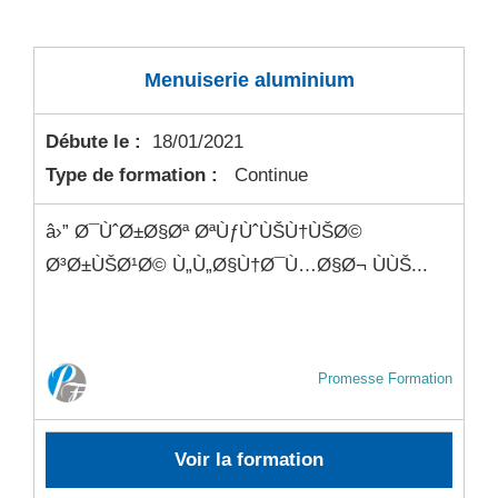
Menuiserie aluminium
Débute le :
18/01/2021
Type de formation :
Continue
â›” Ø¯ÙˆØ±Ø§Øª ØªÙƒÙˆÙŠÙ†ÙŠØ©
Ø³Ø±ÙŠØ¹Ø© Ù„Ù„Ø§Ù†Ø¯Ù…Ø§Ø¬ ÙÙŠ...
Promesse Formation
Voir la formation