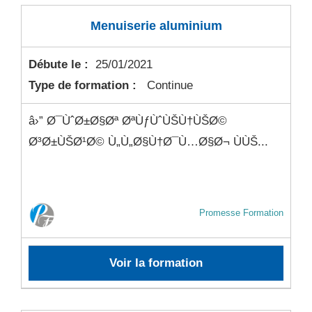
Menuiserie aluminium
Débute le :
25/01/2021
Type de formation :
Continue
â›” Ø¯ÙˆØ±Ø§Øª ØªÙƒÙˆÙŠÙ†ÙŠØ©
Ø³Ø±ÙŠØ¹Ø© Ù„Ù„Ø§Ù†Ø¯Ù…Ø§Ø¬ ÙÙŠ...
Promesse Formation
Voir la formation