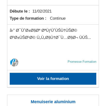
Débute le :
11/02/2021
Type de formation :
Continue
â›” Ø¯ÙˆØ±Ø§Øª ØªÙƒÙˆÙŠÙ†ÙŠØ©
Ø³Ø±ÙŠØ¹Ø© Ù„Ù„Ø§Ù†Ø¯Ù…Ø§Ø¬ ÙÙŠ...
Promesse Formation
Voir la formation
Menuiserie aluminium