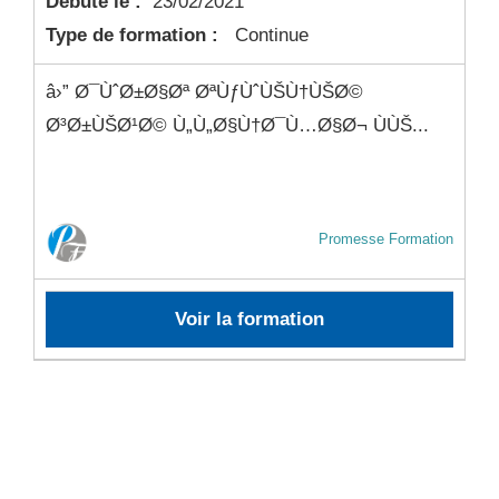
Débute le :
23/02/2021
Type de formation :
Continue
â›” Ø¯ÙˆØ±Ø§Øª ØªÙƒÙˆÙŠÙ†ÙŠØ©
Ø³Ø±ÙŠØ¹Ø© Ù„Ù„Ø§Ù†Ø¯Ù…Ø§Ø¬ ÙÙŠ...
Promesse Formation
Voir la formation