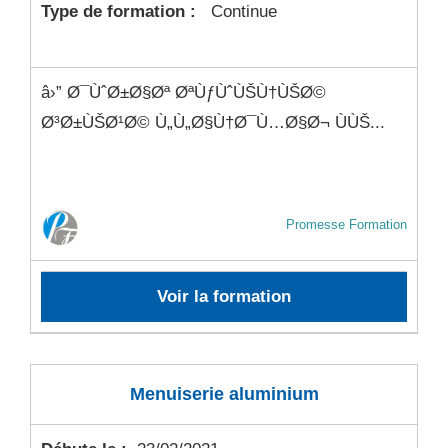
Type de formation :
Continue
â›” Ø¯ÙˆØ±Ø§Øª ØªÙƒÙˆÙŠÙ†ÙŠØ©
Ø³Ø±ÙŠØ¹Ø© Ù„Ù„Ø§Ù†Ø¯Ù…Ø§Ø¬ ÙÙŠ...
Promesse Formation
Voir la formation
Menuiserie aluminium