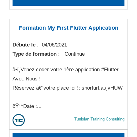
Formation My First Flutter Application
Débute le :
04/06/2021
Type de formation :
Continue
â­•ï¸Venez coder votre 1ère application #Flutter
Avec Nous !
Réservez â€“votre place ici !: shorturl.at/jvHUW
ðŸ“†Date :...
Tunisian Training Consulting