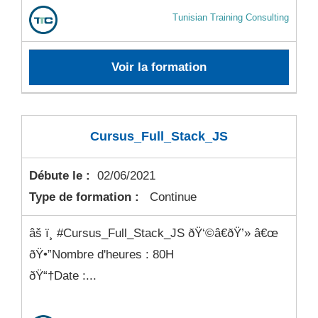
Tunisian Training Consulting
Voir la formation
Cursus_Full_Stack_JS
Débute le :
02/06/2021
Type de formation :
Continue
âš ï¸ #Cursus_Full_Stack_JS ðŸ‘©â€ðŸ’» â€œ
ðŸ•”Nombre d'heures : 80H
ðŸ“†Date :...