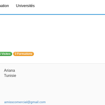
mation
Universités
 Visites
3 Formations
Ariana
Tunisie