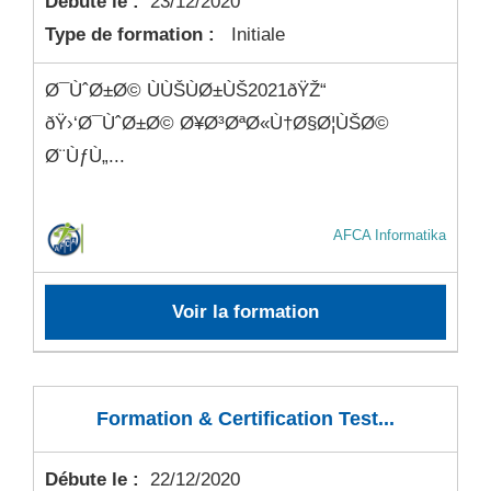
Débute le :
23/12/2020
Type de formation :
Initiale
Ø¯ÙˆØ±Ø© ÙÙŠÙØ±ÙŠ2021ðŸŽ“
ðŸ›‘Ø¯ÙˆØ±Ø© Ø¥Ø³ØªØ«Ù†Ø§Ø¦ÙŠØ©
Ø¨ÙƒÙ„...
AFCA Informatika
Voir la formation
Formation & Certification Test...
Débute le :
22/12/2020