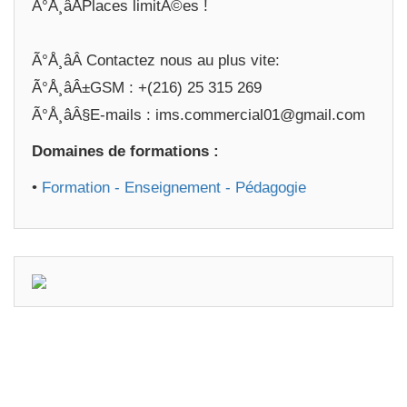
Ã°Å¸âÅPlaces limitÃ©es !
Ã°Å¸âÂ Contactez nous au plus vite:
Ã°Å¸âÂ±GSM : +(216) 25 315 269
Ã°Å¸âÂ§E-mails : ims.commercial01@gmail.com
Domaines de formations :
•
Formation - Enseignement - Pédagogie