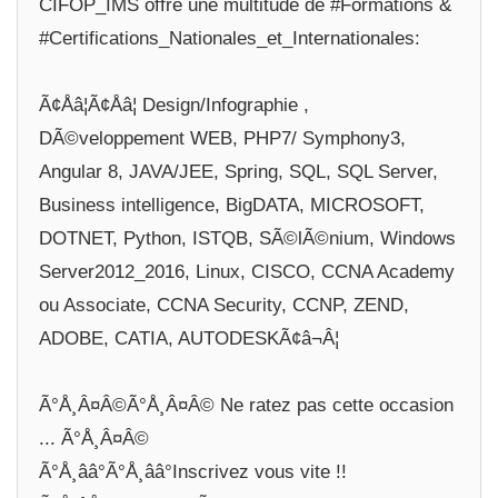
CIFOP_IMS offre une multitude de #Formations &
#Certifications_Nationales_et_Internationales:
Ã¢Åâ¦Ã¢Åâ¦ Design/Infographie ,
DÃ©veloppement WEB, PHP7/ Symphony3,
Angular 8, JAVA/JEE, Spring, SQL, SQL Server,
Business intelligence, BigDATA, MICROSOFT,
DOTNET, Python, ISTQB, SÃ©lÃ©nium, Windows
Server2012_2016, Linux, CISCO, CCNA Academy
ou Associate, CCNA Security, CCNP, ZEND,
ADOBE, CATIA, AUTODESKÃ¢â¬Â¦
Ã°Å¸Â¤Â©Ã°Å¸Â¤Â© Ne ratez pas cette occasion
... Ã°Å¸Â¤Â©
Ã°Å¸ââ°Ã°Å¸ââ°Inscrivez vous vite !!