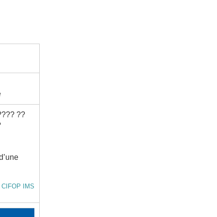
e
???? ??
?
 d’une
t CIFOP IMS