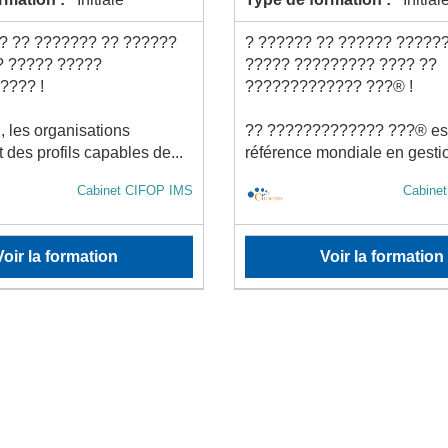
? ?? ??????? ?? ??????
? ?????? ?? ?????? ?????
? ????? ?????
????? ????????? ???? ??
???? !
????????????? ???® !
, les organisations
?? ????????????? ???® es
 des profils capables de...
référence mondiale en gestio
Cabinet CIFOP IMS
Cabine
Voir la formation
Voir la formation