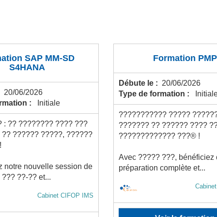
ation SAP MM-SD
Formation PMP
S4HANA
Débute le :
20/06/2026
:
20/06/2026
Type de formation :
Initial
ormation :
Initiale
??????????? ????? ?????
? : ?? ???????? ???? ???
??????? ?? ?????? ???? ?
 ?? ?????? ?????, ??????
????????????? ???® !
!
Avec ????? ???, bénéficiez
 notre nouvelle session de
préparation complète et...
??? ??-?? et...
Cabine
Cabinet CIFOP IMS