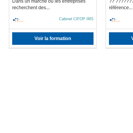
Dans un marché où les entreprises
?? ??????
recherchent des...
référence...
Cabinet CIFOP IMS
Voir la formation