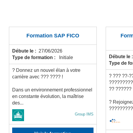
Formation SAP FICO
Form
Débute le :
27/06/2026
Débute le 
Type de formation :
Initiale
Type de f
? Donnez un nouvel élan à votre
? ??? ??-?
carrière avec ??? ???? !
?????????
?? ?????? 
Dans un environnement professionnel
en constante évolution, la maîtrise
? Rejoignez
des...
????????? 
Group IMS