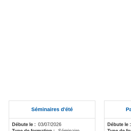
Séminaires d'été
P
Débute le :
03/07/2026
Débute le 
Type de formation :
Séminaire
Type de f