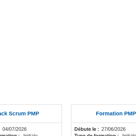
ack Scrum PMP
Formation PMP
:
04/07/2026
Débute le :
27/06/2026
ormation :
Initiale
Type de formation :
Initial