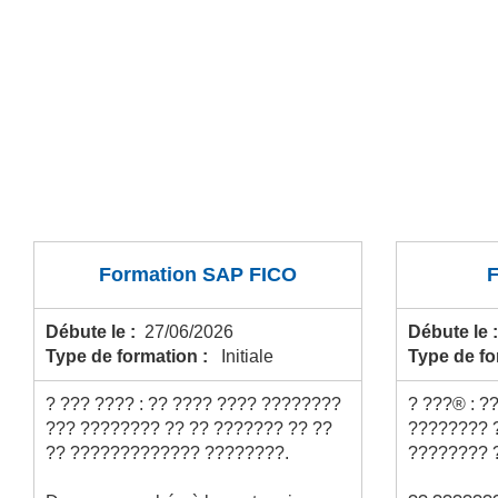
Formation SAP FICO
Débute le :
27/06/2026
Débute le 
Type de formation :
Initiale
Type de f
? ??? ???? : ?? ???? ???? ????????
? ???® : ?
??? ???????? ?? ?? ??????? ?? ??
???????? 
?? ????????????? ????????.
???????? 