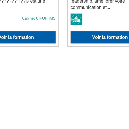
??????? ???® est une
leadership, améliorer votre
communication et...
Cabinet CIFOP IMS
Voir la formation
Voir la formation