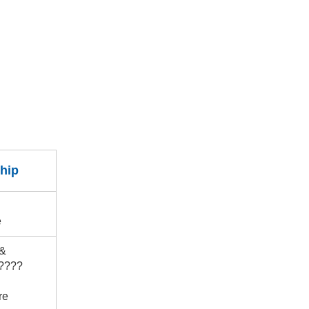
hip
e
 &
?????
re