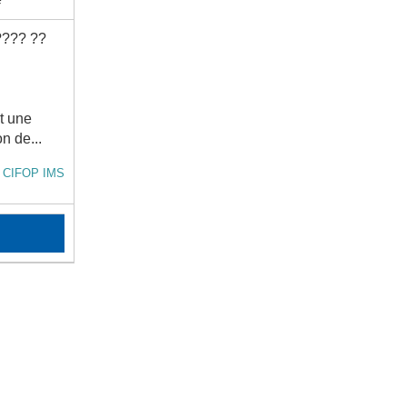
???? ??
t une
n de...
t CIFOP IMS