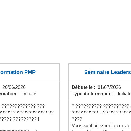
Formation PMP
Séminaire Leaders
:
20/06/2026
Débute le :
01/07/2026
ormation :
Initiale
Type de formation :
Initial
? ????????????? ???
? ?????????? ??????????
????? ????????????? ??
?????????? – ?? ?? ?? ??
????? ????????? !
????
Vous souhaitez renforcer vot