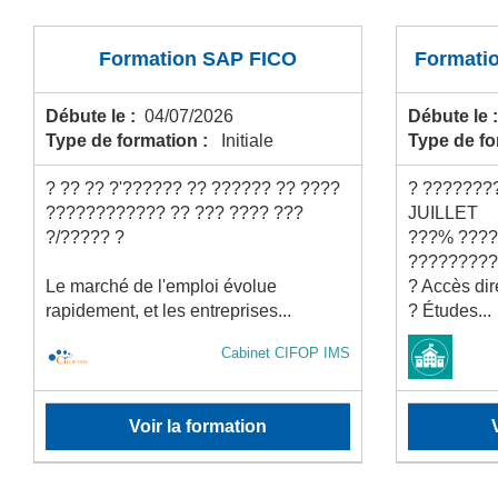
Formation SAP FICO
Formati
Débute le :
04/07/2026
Débute le 
Type de formation :
Initiale
Type de f
? ?? ?? ?'?????? ?? ?????? ?? ????
? ????????
???????????? ?? ??? ???? ???
JUILLET
?/????? ?
???% ?????
?????????
Le marché de l'emploi évolue
? Accès di
rapidement, et les entreprises...
? Études...
Cabinet CIFOP IMS
Voir la formation