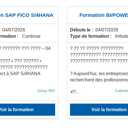
on SAP FICO S/4HANA
Formation BI/POWE
:
04/07/2026
Débute le :
04/07/2026
ormation :
Continue
Type de formation :
Initial
 ??????? ??? ???? – 04
? ?? ?? ????? ?????????
???????????? ??????????
??? • ??? ?????? •
??????????? ???? ?? ????
????? ?????????????
rect à SAP S/4HANA
? Aujourd'hui, les entreprise
recherchent des professionne
Group IMS
Cabine
Voir la formation
Voir la formation