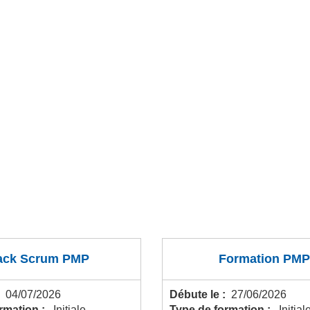
ack Scrum PMP
Formation PMP
:
04/07/2026
Débute le :
27/06/2026
ormation :
Initiale
Type de formation :
Initial