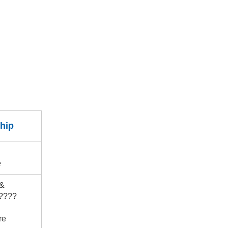
hip
e
 &
?????
re