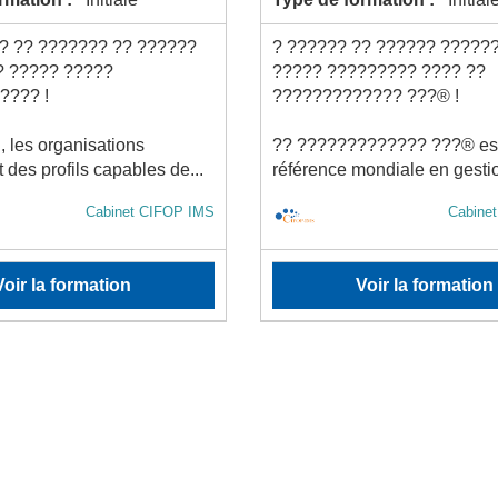
? ?? ??????? ?? ??????
? ?????? ?? ?????? ?????
? ????? ?????
????? ????????? ???? ??
???? !
????????????? ???® !
, les organisations
?? ????????????? ???® es
 des profils capables de...
référence mondiale en gestio
Cabinet CIFOP IMS
Cabine
Voir la formation
Voir la formation