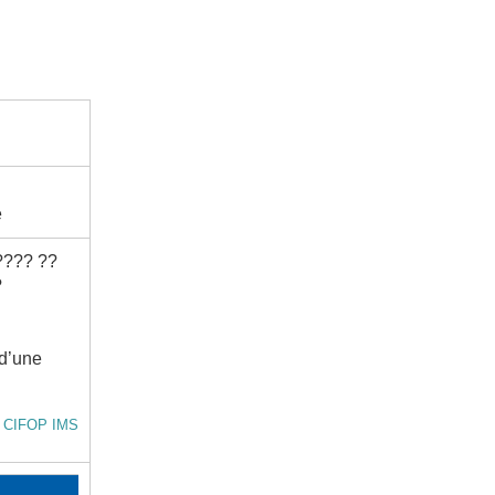
e
???? ??
?
 d’une
t CIFOP IMS