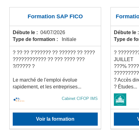
Formation SAP FICO
Formati
Débute le :
04/07/2026
Débute le 
Type de formation :
Initiale
Type de f
? ?? ?? ?'?????? ?? ?????? ?? ????
? ????????
???????????? ?? ??? ???? ???
JUILLET
?/????? ?
???% ?????
?????????
Le marché de l'emploi évolue
? Accès di
rapidement, et les entreprises...
? Études...
Cabinet CIFOP IMS
Voir la formation