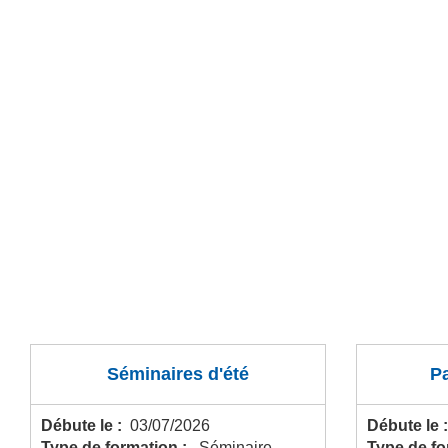
Séminaires d'été
P
Débute le :
03/07/2026
Débute le 
Type de formation :
Séminaire
Type de f