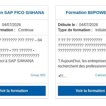
on SAP FICO S/4HANA
Formation BI/POWE
:
04/07/2026
Débute le :
04/07/2026
ormation :
Continue
Type de formation :
Initial
 ??????? ??? ???? – 04
? ?? ?? ????? ?????????
???????????? ??????????
??? • ??? ?????? •
??????????? ???? ?? ????
????? ?????????????
rect à SAP S/4HANA
? Aujourd'hui, les entreprise
recherchent des professionne
Group IMS
Cabine
Voir la formation
Voir la formation