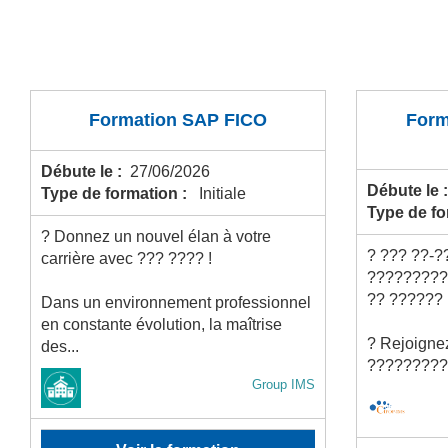
Formation SAP FICO
Form
Débute le :
27/06/2026
Débute le 
Type de formation :
Initiale
Type de f
? Donnez un nouvel élan à votre
? ??? ??-?
carrière avec ??? ???? !
?????????
?? ?????? 
Dans un environnement professionnel
en constante évolution, la maîtrise
? Rejoignez
des...
????????? 
Group IMS