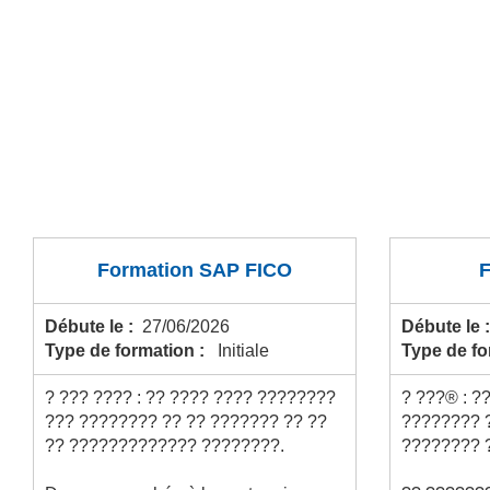
Formation SAP FICO
Débute le :
27/06/2026
Débute le 
Type de formation :
Initiale
Type de f
? ??? ???? : ?? ???? ???? ????????
? ???® : ?
??? ???????? ?? ?? ??????? ?? ??
???????? 
?? ????????????? ????????.
???????? 