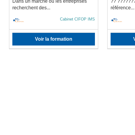
Dans un marché où les entreprises
?? ??????
recherchent des...
référence...
Cabinet CIFOP IMS
Voir la formation