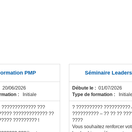
Formation PMP
Séminaire Leaders
:
20/06/2026
Débute le :
01/07/2026
ormation :
Initiale
Type de formation :
Initial
? ????????????? ???
? ?????????? ??????????
????? ????????????? ??
?????????? – ?? ?? ?? ??
????? ????????? !
????
Vous souhaitez renforcer vot