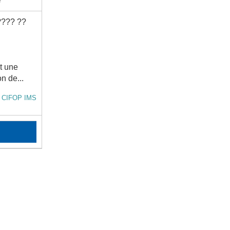
???? ??
t une
n de...
t CIFOP IMS