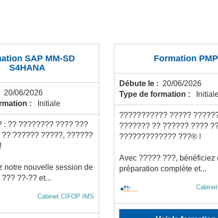
ation SAP MM-SD
Formation PMP
S4HANA
Débute le :
20/06/2026
:
20/06/2026
Type de formation :
Initial
ormation :
Initiale
??????????? ????? ?????
? : ?? ???????? ???? ???
??????? ?? ?????? ???? ?
 ?? ?????? ?????, ??????
????????????? ???® !
!
Avec ????? ???, bénéficiez
 notre nouvelle session de
préparation complète et...
??? ??-?? et...
Cabine
Cabinet CIFOP IMS