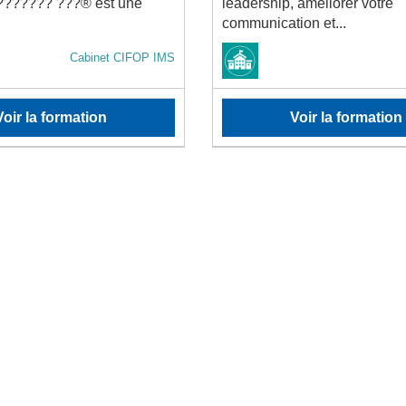
??????? ???® est une
leadership, améliorer votre
communication et...
Cabinet CIFOP IMS
Voir la formation
Voir la formation