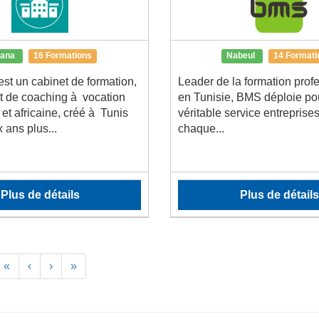
iana
16 Formations
Nabeul
14 Formati
st un cabinet de formation,
Leader de la formation prof
et de coaching à vocation
en Tunisie, BMS déploie po
et africaine, créé à Tunis
véritable service entreprise
 ans plus...
chaque...
Plus de détails
Plus de détails
«
‹
›
»