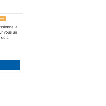
ons
essionnelle
ur vous un
s où à