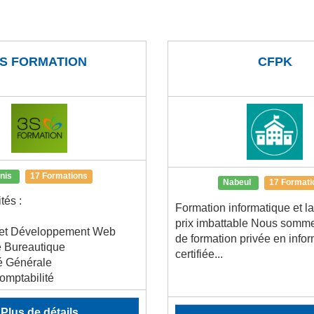
S FORMATION
CFPK
unis
17 Formations
Nabeul
17 Formati
tés :
Formation informatique et l
prix imbattable Nous somm
e et Développement Web
de formation privée en info
e Bureautique
certifiée...
é Générale
mptabilité
.
Plus de détails