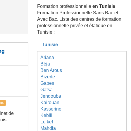
Formation professionnelle
en Tunisie
Formation Professionnelle Sans Bac et
Avec Bac. Liste des centres de formation
professionnelle privée et étatique en
Tunisie :
Tunisie
ng
Ariana
Béja
Ben Arous
Bizerte
Gabes
Gafsa
Jendouba
Kairouan
ons
Kasserine
inet de
Kebili
unis
Le kef
Mahdia