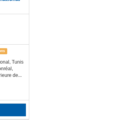
ons
ional, Tunis
onréal,
eure de...