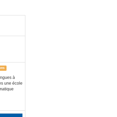
ons
angues à
es une école
rmatique