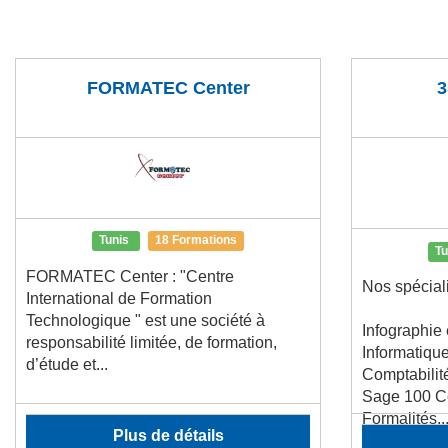
FORMATEC Center
3
Tunis
18 Formations
T
FORMATEC Center : "Centre
Nos spéciali
International de Formation
Technologique " est une société à
Infographi
responsabilité limitée, de formation,
Informatiqu
d’étude et...
Comptabilit
Sage 100 Co
Formalités..
Plus de détails