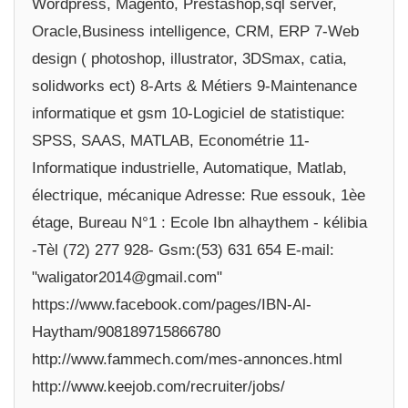
Wordpress, Magento, Prestashop,sql server,
Oracle,Business intelligence, CRM, ERP 7-Web
design ( photoshop, illustrator, 3DSmax, catia,
solidworks ect) 8-Arts & Métiers 9-Maintenance
informatique et gsm 10-Logiciel de statistique:
SPSS, SAAS, MATLAB, Econométrie 11-
Informatique industrielle, Automatique, Matlab,
électrique, mécanique Adresse: Rue essouk, 1èe
étage, Bureau N°1 : Ecole Ibn alhaythem - kélibia
-Tèl (72) 277 928- Gsm:(53) 631 654 E-mail:
"waligator2014@gmail.com"
https://www.facebook.com/pages/IBN-Al-
Haytham/908189715866780
http://www.fammech.com/mes-annonces.html
http://www.keejob.com/recruiter/jobs/