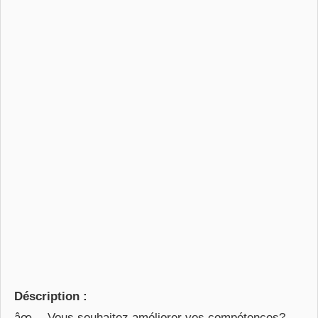
Déscription :
âœ… Vous souhaitez améliorer vos compétences?