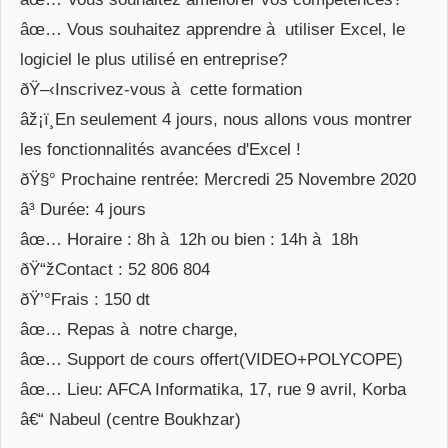
âœ… Vous souhaitez apprendre à utiliser Excel, le
logiciel le plus utilisé en entreprise?
ðŸ–‹Inscrivez-vous à cette formation
âž¡ï¸En seulement 4 jours, nous allons vous montrer
les fonctionnalités avancées d'Excel !
ðŸ§° Prochaine rentrée: Mercredi 25 Novembre 2020
â³ Durée: 4 jours
âœ… Horaire : 8h à 12h ou bien : 14h à 18h
ðŸ“žContact : 52 806 804
ðŸ’°Frais : 150 dt
âœ… Repas à notre charge,
âœ… Support de cours offert(VIDEO+POLYCOPE)
âœ… Lieu: AFCA Informatika, 17, rue 9 avril, Korba
â€“ Nabeul (centre Boukhzar)