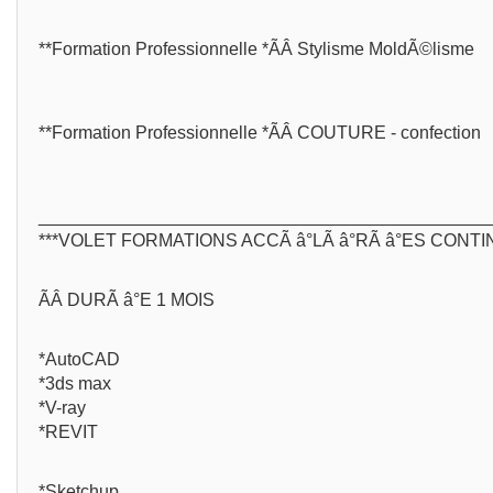
**Formation Professionnelle *ÃÂ Stylisme MoldÃ©lisme
**Formation Professionnelle *ÃÂ COUTURE - confection
_____________________________________________
***VOLET FORMATIONS ACCÃ â°LÃ â°RÃ â°ES CONT
ÃÂ DURÃ â°E 1 MOIS
*AutoCAD
*3ds max
*V-ray
*REVIT
*Sketchup