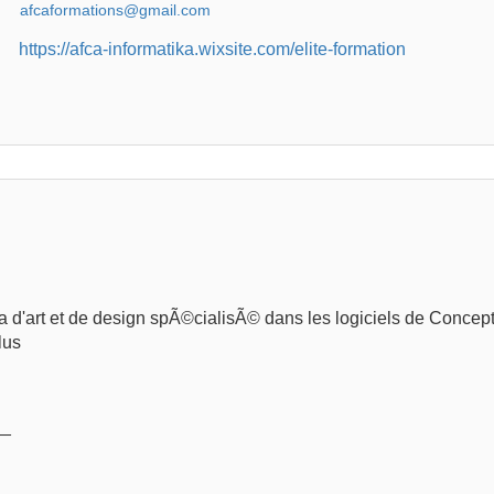
https://afca-informatika.wixsite.com/elite-formation
 d'art et de design spÃ©cialisÃ© dans les logiciels de Concept
lus
__