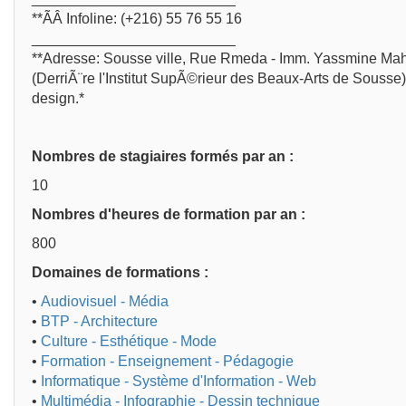
**ÃÂ Infoline: (+216) 55 76 55 16
_________________________
**Adresse: Sousse ville, Rue Rmeda - Imm. Yassmine Ma
(DerriÃ¨re l'Institut SupÃ©rieur des Beaux-Arts de Sousse
design.*
Nombres de stagiaires formés par an :
10
Nombres d'heures de formation par an :
800
Domaines de formations :
•
Audiovisuel - Média
•
BTP - Architecture
•
Culture - Esthétique - Mode
•
Formation - Enseignement - Pédagogie
•
Informatique - Système d'Information - Web
•
Multimédia - Infographie - Dessin technique