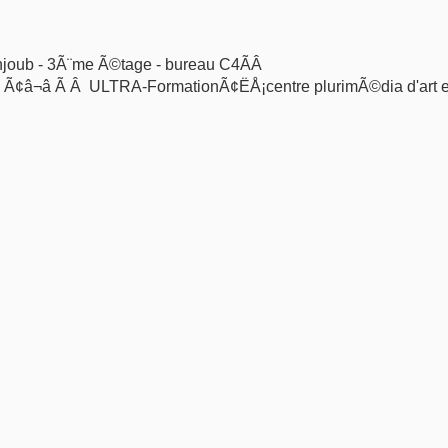
hjoub - 3Ã¨me Ã©tage - bureau C4ÃÂ
) Ã¢â¬â Ã Â ULTRA-FormationÃ¢ËÅ¡centre plurimÃ©dia d'art e