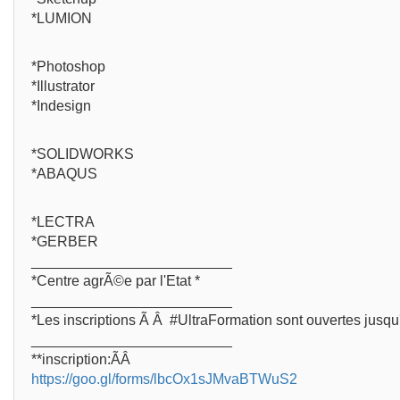
*LUMION
*Photoshop
*Illustrator
*Indesign
*SOLIDWORKS
*ABAQUS
*LECTRA
*GERBER
_________________________
*Centre agrÃ©e par l'Etat *
_________________________
*Les inscriptions Ã Â #UltraFormation sont ouvertes jusq
_________________________
**inscription:ÃÂ
https://goo.gl/forms/lbcOx1sJMvaBTWuS2
_________________________