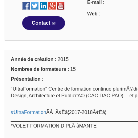
E-mail :
Web :
Contact
Année de création :
2015
Nombres de formateurs :
15
Présentation :
"UltraFormation" Centre de formation continue plurimÃ©dia
Design, Architecture et PublicitÃ© (CAO DAO PAO) ... et p
#
UltraFormation
ÃÂ Ã¢Ëâ¦2017-2018Ã¢Ëâ¦
_____________________________________________
*VOLET FORMATION DIPLÃ âMANTE