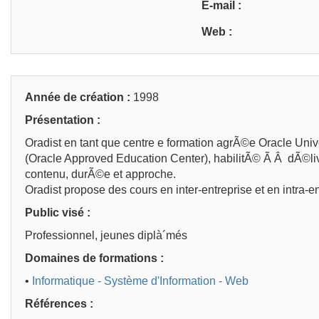
E-mail :
Web :
Année de création :
1998
Présentation :
Oradist en tant que centre e formation agrÃ©e Oracle Uni
(Oracle Approved Education Center), habilitÃ© Ã Â dÃ©l
contenu, durÃ©e et approche.
Oradist propose des cours en inter-entreprise et en intra-
Public visé :
Professionnel, jeunes diplà´més
Domaines de formations :
•
Informatique - Système d'Information - Web
Références :