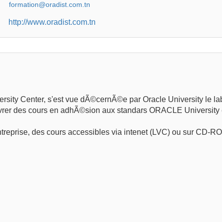
http://www.oradist.com.tn
versity Center, s'est vue dÃ©cernÃ©e par Oracle University le 
ivrer des cours en adhÃ©sion aux standars ORACLE University
entreprise, des cours accessibles via intenet (LVC) ou sur CD-R