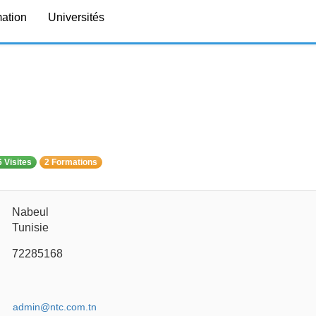
mation
Universités
 Visites
2 Formations
Nabeul
Tunisie
72285168