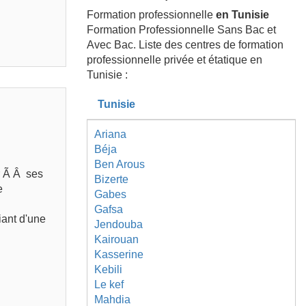
Formation professionnelle
en Tunisie
Formation Professionnelle Sans Bac et
Avec Bac. Liste des centres de formation
professionnelle privée et étatique en
Tunisie :
Tunisie
Ariana
Béja
Ben Arous
r Ã Â ses
Bizerte
e
Gabes
Gafsa
iant d'une
Jendouba
Kairouan
Kasserine
Kebili
Le kef
Mahdia