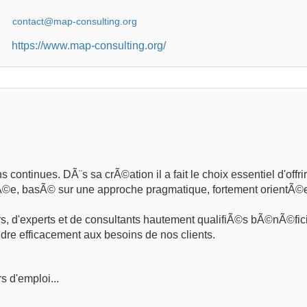
https://www.map-consulting.org/
ontinues. DÃ¨s sa crÃ©ation il a fait le choix essentiel d'offri
outÃ©e, basÃ© sur une approche pragmatique, fortement orientÃ©
, d'experts et de consultants hautement qualifiÃ©s bÃ©nÃ©fic
dre efficacement aux besoins de nos clients.
s d'emploi...