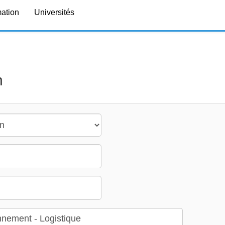
mation
Universités
n