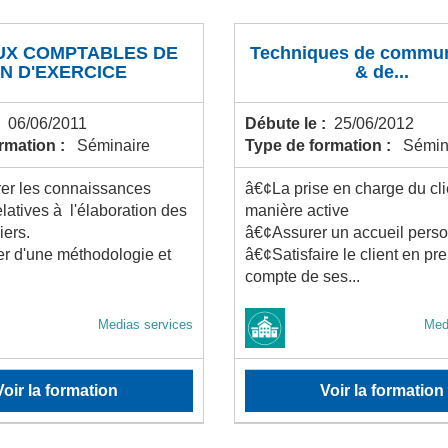
UX COMPTABLES DE
Techniques de commun
IN D'EXERCICE
& de...
:
06/06/2011
Débute le :
25/06/2012
ormation :
Séminaire
Type de formation :
Sémin
er les connaissances
â€¢La prise en charge du cli
elatives à l'élaboration des
manière active
iers.
â€¢Assurer un accueil perso
r d'une méthodologie et
â€¢Satisfaire le client en pr
compte de ses...
Medias services
Med
Voir la formation
Voir la formation