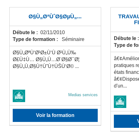
Ø§Ù„ØªÙˆØ§ØµÙ„...
TRAVA
F
Débute le :
02/11/2010
Débute le 
Type de formation :
Séminaire
Type de f
Ø§Ù„ØªÙ‘Ø¹Ø±Ù‘Ù Ø¹Ù„Ù‰
â€¢Amélior
Ø£Ù‡Ù… Ø§Ù„Ù…Ø¨Ø§Ø¯Ø¦
pratiques r
Ø§Ù„Ù‚Ø§Ù†ÙˆÙ†ÙŠÙ‘Ø© ...
états financ
â€¢Dispose
d'un...
Medias services
Voir la formation