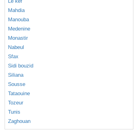
Le kef
Mahdia
Manouba
Medenine
Monastir
Nabeul
Sfax
Sidi bouzid
Siliana
Sousse
Tataouine
Tozeur
Tunis
Zaghouan