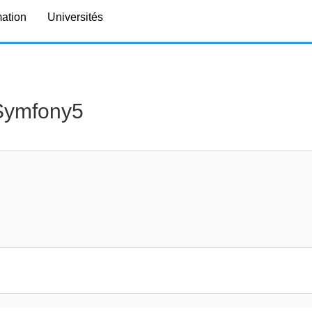
mation
Universités
 Symfony5