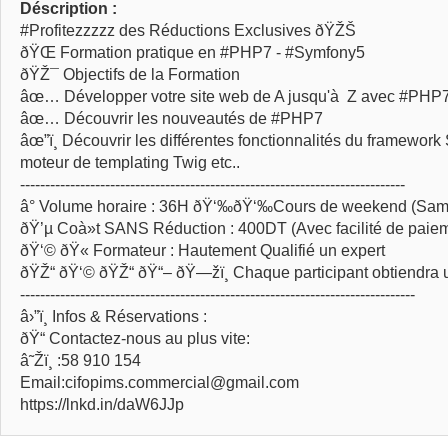
Déscription :
#Profitezzzzz des Réductions Exclusives ðŸŽŠ
ðŸŒ Formation pratique en #PHP7 - #Symfony5
ðŸŽ¯ Objectifs de la Formation
âœ… Développer votre site web de A jusqu'à Z avec #PHP
âœ… Découvrir les nouveautés de #PHP7
âœ”ï¸ Découvrir les différentes fonctionnalités du framework 
moteur de templating Twig etc..
-----------------------------------------------------------------------------
â° Volume horaire : 36H ðŸ‘‰ðŸ‘‰Cours de weekend (Sam
ðŸ’µ Coà»t SANS Réduction : 400DT (Avec facilité de paie
ðŸ‘© ðŸ« Formateur : Hautement Qualifié un expert
ðŸŽ“ ðŸ‘© ðŸŽ“ ðŸ“– ðŸ—žï¸ Chaque participant obtiendra une 
-------------------------------------------------------------------------------
â›”ï¸ Infos & Réservations :
ðŸ“ Contactez-nous au plus vite:
â˜Žï¸ :58 910 154
Email:cifopims.commercial@gmail.com
https://lnkd.in/daW6JJp