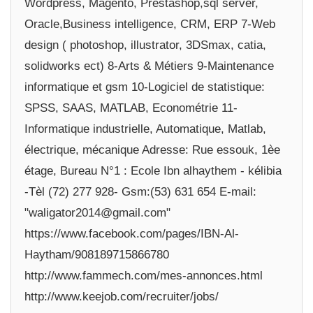
Wordpress, Magento, Prestashop,sql server,
Oracle,Business intelligence, CRM, ERP 7-Web
design ( photoshop, illustrator, 3DSmax, catia,
solidworks ect) 8-Arts & Métiers 9-Maintenance
informatique et gsm 10-Logiciel de statistique:
SPSS, SAAS, MATLAB, Econométrie 11-
Informatique industrielle, Automatique, Matlab,
électrique, mécanique Adresse: Rue essouk, 1èe
étage, Bureau N°1 : Ecole Ibn alhaythem - kélibia
-Tèl (72) 277 928- Gsm:(53) 631 654 E-mail:
"waligator2014@gmail.com"
https://www.facebook.com/pages/IBN-Al-
Haytham/908189715866780
http://www.fammech.com/mes-annonces.html
http://www.keejob.com/recruiter/jobs/