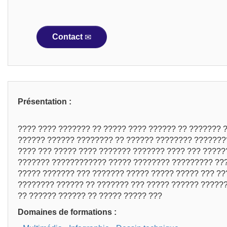
Contact
Présentation :
???? ???? ??????? ?? ????? ???? ?????? ?? ??????? 
?????? ?????? ???????? ?? ?????? ???????? ???????
???? ??? ????? ???? ??????? ??????? ???? ??? ?????
??????? ???????????? ????? ???????? ????????? ??
????? ??????? ??? ??????? ????? ????? ????? ??? ?
???????? ?????? ?? ??????? ??? ????? ?????? ??????
?? ?????? ?????? ?? ????? ????? ???
Domaines de formations :