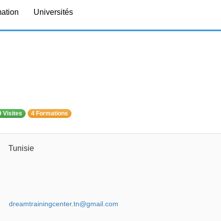
mation
Universités
 Visites
4 Formations
Tunisie