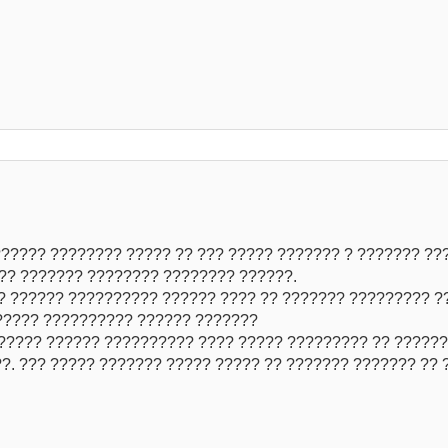
?????? ???????? ????? ?? ??? ????? ??????? ? ??????? ??
?? ??????? ???????? ???????? ??????.
? ?????? ?????????? ?????? ???? ?? ??????? ????????? ?
????? ?????????? ?????? ???????
?????? ?????? ?????????? ???? ????? ????????? ?? ?????
?. ??? ????? ??????? ????? ????? ?? ??????? ??????? ?? 