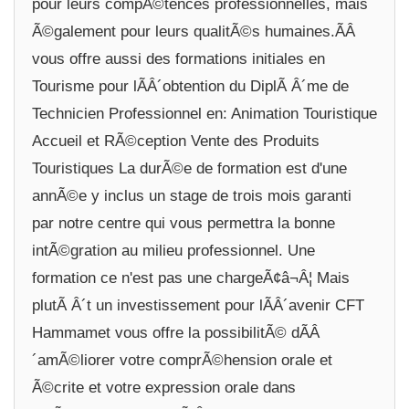
pour leurs compÃ©tences professionnelles, mais
Ã©galement pour leurs qualitÃ©s humaines.ÃÂ
vous offre aussi des formations initiales en
Tourisme pour lÃÂ´obtention du DiplÃ Â´me de
Technicien Professionnel en: Animation Touristique
Accueil et RÃ©ception Vente des Produits
Touristiques La durÃ©e de formation est d'une
annÃ©e y inclus un stage de trois mois garanti
par notre centre qui vous permettra la bonne
intÃ©gration au milieu professionnel. Une
formation ce n'est pas une chargeÃ¢â¬Â¦ Mais
plutÃ Â´t un investissement pour lÃÂ´avenir CFT
Hammamet vous offre la possibilitÃ© dÃÂ
´amÃ©liorer votre comprÃ©hension orale et
Ã©crite et votre expression orale dans