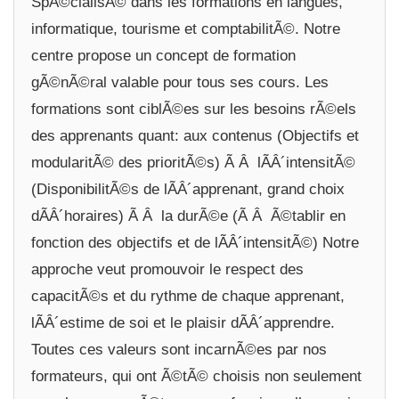
SpÃ©cialisÃ© dans les formations en langues,
informatique, tourisme et comptabilitÃ©. Notre
centre propose un concept de formation
gÃ©nÃ©ral valable pour tous ses cours. Les
formations sont ciblÃ©es sur les besoins rÃ©els
des apprenants quant: aux contenus (Objectifs et
modularitÃ© des prioritÃ©s) Ã Â lÃÂ´intensitÃ©
(DisponibilitÃ©s de lÃÂ´apprenant, grand choix
dÃÂ´horaires) Ã Â la durÃ©e (Ã Â Ã©tablir en
fonction des objectifs et de lÃÂ´intensitÃ©) Notre
approche veut promouvoir le respect des
capacitÃ©s et du rythme de chaque apprenant,
lÃÂ´estime de soi et le plaisir dÃÂ´apprendre.
Toutes ces valeurs sont incarnÃ©es par nos
formateurs, qui ont Ã©tÃ© choisis non seulement