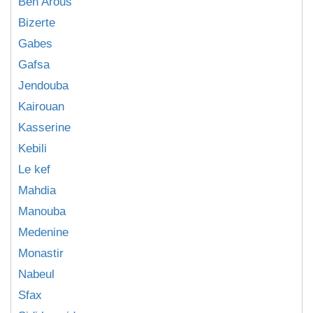
Ben Arous
Bizerte
Gabes
Gafsa
Jendouba
Kairouan
Kasserine
Kebili
Le kef
Mahdia
Manouba
Medenine
Monastir
Nabeul
Sfax