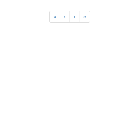
«
‹
›
»