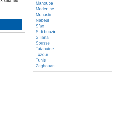
x salariés
Manouba
Medenine
Monastir
Nabeul
Sfax
Sidi bouzid
Siliana
Sousse
Tataouine
Tozeur
Tunis
Zaghouan