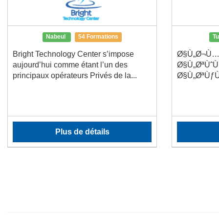
Nabeul
54 Formations
T
Bright Technology Center s’impose
Ø§Ù„Ø¬Ù…
aujourd’hui comme étant l’un des
Ø§Ù„ØªÙˆ
principaux opérateurs Privés de la...
Ø§Ù„ØªÙƒÙ
Plus de détails