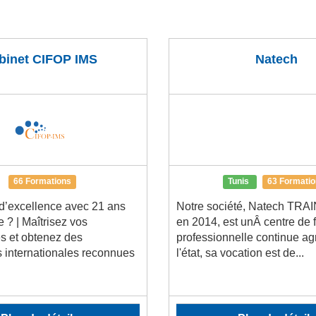
binet CIFOP IMS
Natech
66 Formations
Tunis
63 Formati
d’excellence avec 21 ans
Notre société, Natech TRA
 ? | Maîtrisez vos
en 2014, est unÂ centre de 
 et obtenez des
professionnelle continue ag
ns internationales reconnues
l'état, sa vocation est de...