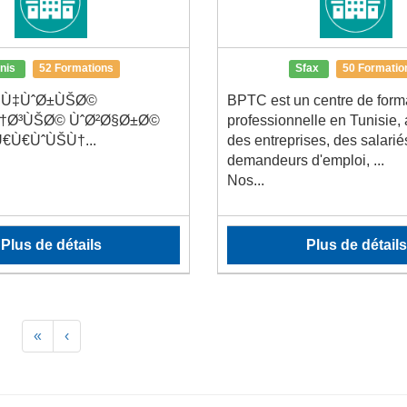
unis
52 Formations
Sfax
50 Formatio
Ù‡ÙˆØ±ÙŠØ©
BPTC est un centre de form
Ù†Ø³ÙŠØ© ÙˆØ²Ø§Ø±Ø©
professionnelle en Tunisie, 
€Ù€ÙˆÙŠÙ†...
des entreprises, des salarié
demandeurs d'emploi, ...
Nos...
Plus de détails
Plus de détails
«
‹