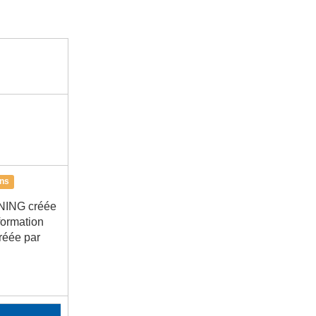
ons
INING créée
formation
réée par