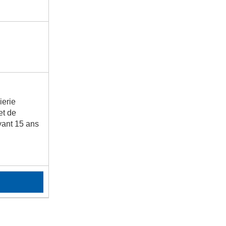
ierie
et de
yant 15 ans