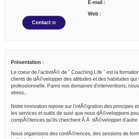
E-mail :
Web :
Contact
Présentation :
Le coeur de l'activitÃ© de " Coaching Life " est la forma
clients de dÃ©velopper des attitudes et des habitudes qui v
professionnelle. Parmi nos domaines d'interventions, nou
stress..
Notre innovation repose sur l'intÃ©gration des principes 
les services et outils de suivi que nous dÃ©veloppons pou
compÃ©tences qu'ils cherchent Ã Â dÃ©velopper d'autre p
Nous organisons des confÃ©rences, des sessions de format