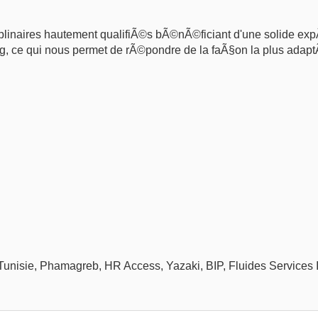
ciplinaires hautement qualifiÃ©s bÃ©nÃ©ficiant d'une solide ex
ng, ce qui nous permet de rÃ©pondre de la faÃ§on la plus adap
unisie, Phamagreb, HR Access, Yazaki, BIP, Fluides Services I