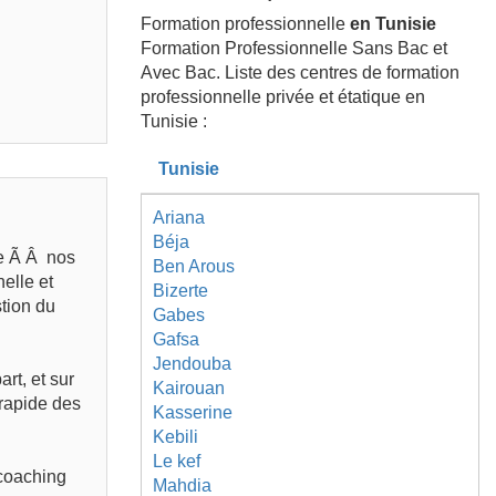
Formation professionnelle
en Tunisie
Formation Professionnelle Sans Bac et
Avec Bac. Liste des centres de formation
professionnelle privée et étatique en
Tunisie :
Tunisie
Ariana
Béja
re Ã Â nos
Ben Arous
elle et
Bizerte
tion du
Gabes
Gafsa
Jendouba
rt, et sur
Kairouan
 rapide des
Kasserine
Kebili
Le kef
 coaching
Mahdia