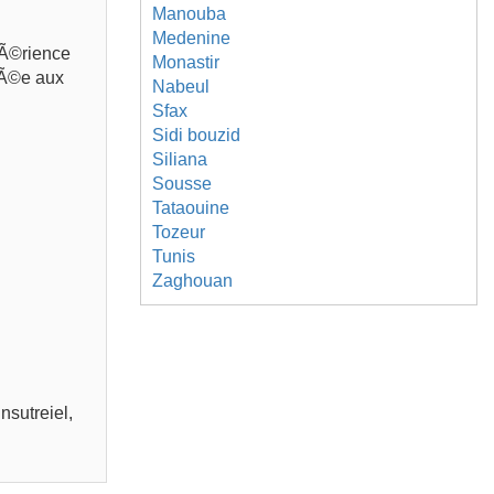
Manouba
Medenine
pÃ©rience
Monastir
tÃ©e aux
Nabeul
Sfax
Sidi bouzid
Siliana
Sousse
Tataouine
Tozeur
Tunis
Zaghouan
nsutreiel,