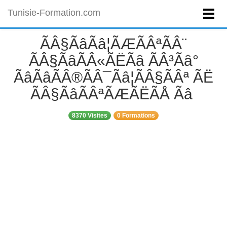
Tunisie-Formation.com
ÃÂ§ÃâÃâ¦ÃÆÃÂªÃÂ¨
ÃÂ§ÃâÃÂ«ÃËÃâ ÃÂ³Ãâ°
ÃâÃâÃÂ®ÃÂ¯Ãâ¦ÃÂ§ÃÂª ÃË
ÃÂ§ÃâÃÂªÃÆÃËÃÅ Ãâ
8370 Visites
0 Formations